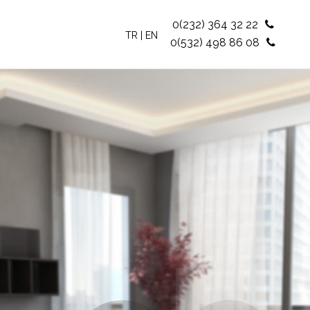
0(232) 364 32 22
TR
|
EN
0(532) 498 86 08