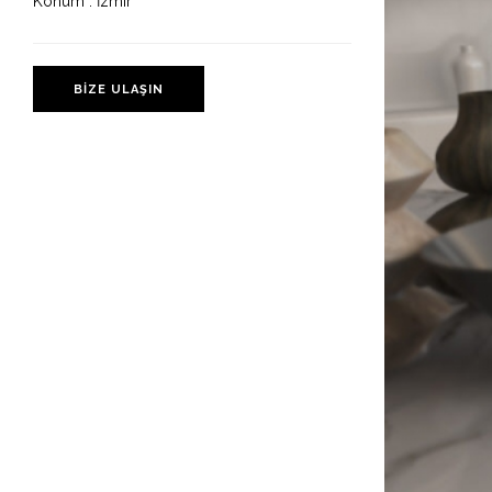
Konum :
İzmir
BİZE ULAŞIN